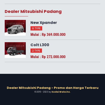
Dealer Mitsubishi Padang
New Xpander
6 TYPE
Mulai : Rp 369.000.000
Colt L300
2 TYPE
Mulai : Rp 272.000.000
Dealer Mitsubishi Padang - Promo dan Harga Terbaru
© 2015 - 2023 by
Kedai Website
.