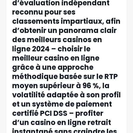
d’évaluation indépendant
reconnu pour ses
classements impartiaux, afin
d’obtenir un panorama clair
des meilleurs casinos en
ligne 2024 – choisir le
meilleur casino en ligne
grâce à une approche
méthodique basée sur le RTP
moyen supérieur à 96 %, la
volatilité adaptée à son profil
et un système de paiement
certifié PCI DSS – profiter
d’un casino en ligne retrait
instantané sans craindre les