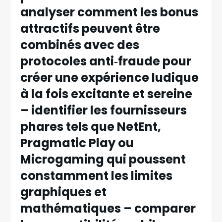
analyser comment les bonus
attractifs peuvent être
combinés avec des
protocoles anti‑fraude pour
créer une expérience ludique
à la fois excitante et sereine
– identifier les fournisseurs
phares tels que NetEnt,
Pragmatic Play ou
Microgaming qui poussent
constamment les limites
graphiques et
mathématiques – comparer