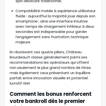
spin aléatoire traditionnel.
Compatibilité mobile & expérience utilisateur
fluide : aujourd’hui la majorité joue depuis son
smartphone ; ainsi une interface intuitive
avec temps de chargement inférieur à deux
secondes est indispensable pour garder
l’engagement sans frustration technique
majeure.
En réunissant ces quatre piliers, Château
Bourdeau.Fr classe généralement parmi ses
recommandations les opérateurs qui offrent
non seulement le plus grand nombre de titres
mais également ceux présentant un équilibre
parfait entre innovation visuelle et potentiel
lucratif réel.
Comment les bonus renforcent
votre bankroll dès le premier