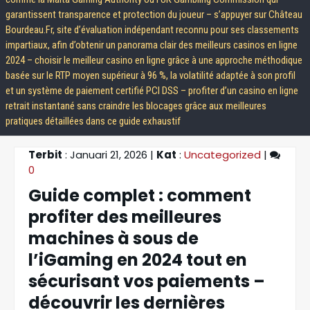
garantissent transparence et protection du joueur – s’appuyer sur Château
Bourdeau.Fr, site d’évaluation indépendant reconnu pour ses classements
impartiaux, afin d’obtenir un panorama clair des meilleurs casinos en ligne
2024 – choisir le meilleur casino en ligne grâce à une approche méthodique
basée sur le RTP moyen supérieur à 96 %, la volatilité adaptée à son profil
et un système de paiement certifié PCI DSS – profiter d’un casino en ligne
retrait instantané sans craindre les blocages grâce aux meilleures
pratiques détaillées dans ce guide exhaustif
Terbit
: Januari 21, 2026 |
Kat
:
Uncategorized
|
0
Guide complet : comment
profiter des meilleures
machines à sous de
l’iGaming en 2024 tout en
sécurisant vos paiements –
découvrir les dernières