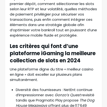
premier dépôt, comment sélectionner les slots
selon leur RTP et leur volatilité, quelles méthodes
de paiement privilégier pour sécuriser vos
transactions, puis enfin comment intégrer ces
éléments dans une stratégie globale afin
d’optimiser votre bankroll tout en jouissant d’une
expérience mobile fluide et protégée.
Les critères qui font d’une
plateforme iGaming la meilleure
collection de slots en 2024
Une plateforme digne du titre « meilleur casino
en ligne » doit exceller sur plusieurs plans
simultanément.
Diversité des fournisseurs : NetEnt continue
d’impressionner avec
Gonzo’s Quest
revisité
tandis que Pragmatic Play propose
The Dog
House Megaways
offrant plus de 117 649