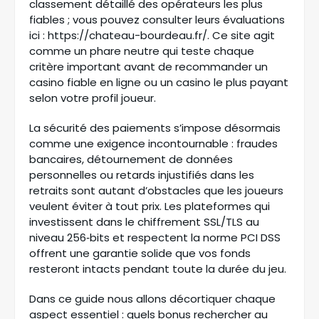
classement détaillé des opérateurs les plus
fiables ; vous pouvez consulter leurs évaluations
ici : https://chateau-bourdeau.fr/. Ce site agit
comme un phare neutre qui teste chaque
critère important avant de recommander un
casino fiable en ligne ou un casino le plus payant
selon votre profil joueur.
La sécurité des paiements s’impose désormais
comme une exigence incontournable : fraudes
bancaires, détournement de données
personnelles ou retards injustifiés dans les
retraits sont autant d’obstacles que les joueurs
veulent éviter à tout prix. Les plateformes qui
investissent dans le chiffrement SSL/TLS au
niveau 256‑bits et respectent la norme PCI DSS
offrent une garantie solide que vos fonds
resteront intacts pendant toute la durée du jeu.
Dans ce guide nous allons décortiquer chaque
aspect essentiel : quels bonus rechercher au