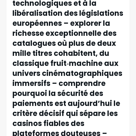
technologiques et à la
libéralisation des législations
européennes – explorer la
richesse exceptionnelle des
catalogues où plus de deux
mille titres cohabitent, du
classique fruit‑machine aux
univers cinématographiques
immersifs – comprendre
pourquoi la sécurité des
paiements est aujourd’hui le
critère décisif qui sépare les
casinos fiables des
plateformes douteuses –