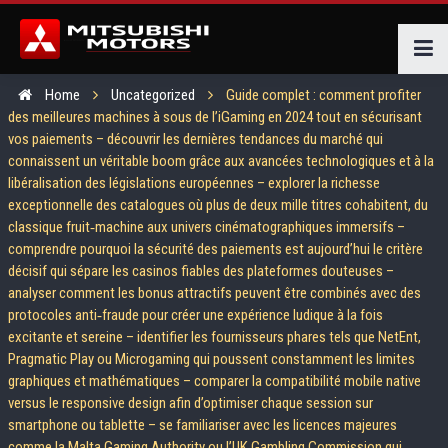
Home
Uncategorized
Guide complet : comment profiter
des meilleures machines à sous de l’iGaming en 2024 tout en sécurisant
vos paiements – découvrir les dernières tendances du marché qui
connaissent un véritable boom grâce aux avancées technologiques et à la
libéralisation des législations européennes – explorer la richesse
exceptionnelle des catalogues où plus de deux mille titres cohabitent, du
classique fruit‑machine aux univers cinématographiques immersifs –
comprendre pourquoi la sécurité des paiements est aujourd’hui le critère
décisif qui sépare les casinos fiables des plateformes douteuses –
analyser comment les bonus attractifs peuvent être combinés avec des
protocoles anti‑fraude pour créer une expérience ludique à la fois
excitante et sereine – identifier les fournisseurs phares tels que NetEnt,
Pragmatic Play ou Microgaming qui poussent constamment les limites
graphiques et mathématiques – comparer la compatibilité mobile native
versus le responsive design afin d’optimiser chaque session sur
smartphone ou tablette – se familiariser avec les licences majeures
comme la Malta Gaming Authority ou l’UK Gambling Commission qui