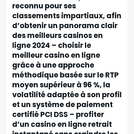
reconnu pour ses
classements impartiaux, afin
d’obtenir un panorama clair
des meilleurs casinos en
ligne 2024 – choisir le
meilleur casino en ligne
grâce à une approche
méthodique basée sur le RTP
moyen supérieur à 96 %, la
volatilité adaptée à son profil
et un système de paiement
certifié PCI DSS – profiter
d’un casino en ligne retrait